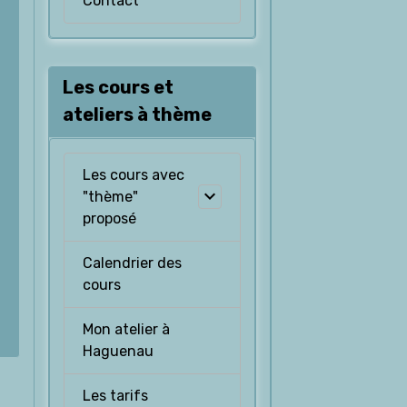
Contact
Les cours et
ateliers à thème
Les cours avec
"thème"
proposé
Calendrier des
cours
Mon atelier à
Haguenau
Les tarifs