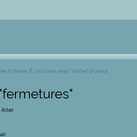
lier à thème
Les cours avec "thème" proposé
 "fermetures"
 éclair
air