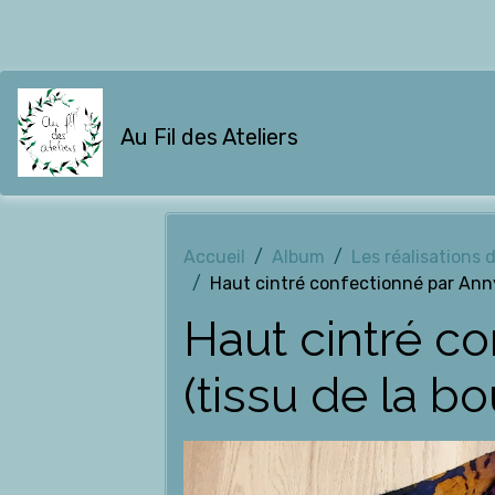
Au Fil des Ateliers
Accueil
Album
Les réalisations 
Haut cintré confectionné par Anny
Haut cintré c
(tissu de la bo