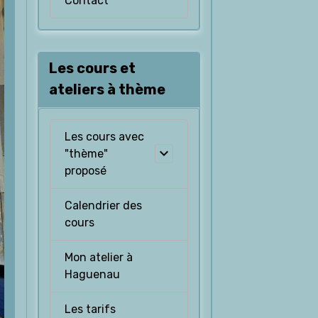
Contact
Les cours et
ateliers à thème
Les cours avec
"thème"
proposé
Calendrier des
cours
Mon atelier à
Haguenau
Les tarifs