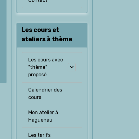
Contact
Les cours et
ateliers à thème
Les cours avec
"thème"
proposé
Calendrier des
cours
Mon atelier à
Haguenau
Les tarifs