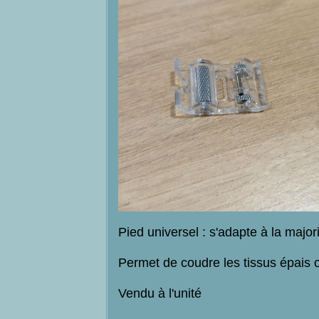
Pied universel : s'adapte à la majo
Permet de coudre les tissus épais o
Vendu à l'unité