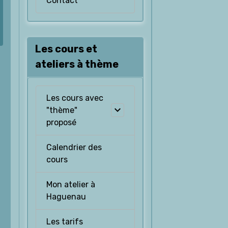
Contact
Les cours et
ateliers à thème
Les cours avec
"thème"
proposé
Calendrier des
cours
Mon atelier à
Haguenau
Les tarifs