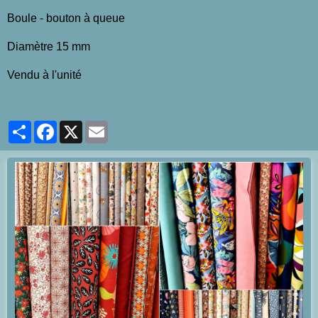
Boule - bouton à queue
Diamètre 15 mm
Vendu à l'unité
Partager
Facebook
X
Email