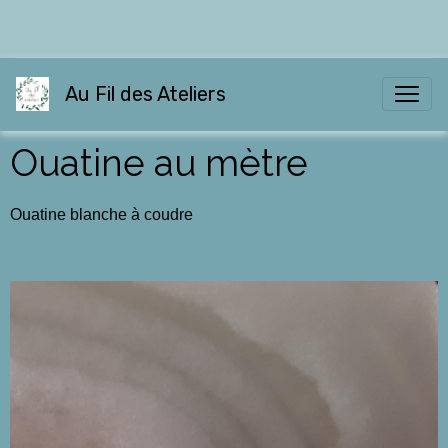
Au Fil des Ateliers
Ouatine au mètre
Ouatine blanche à coudre