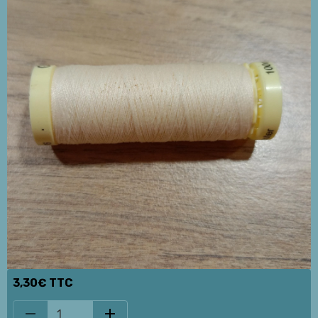
3,30€ TTC