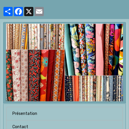
Partager
Facebook
X
Email
Présentation
Contact