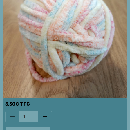
5,30€ TTC