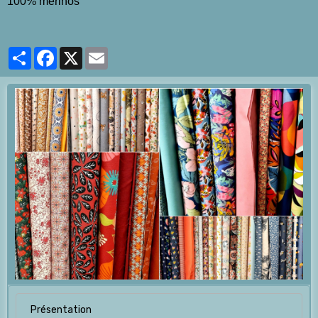
100% merinos
Partager
Facebook
X
Email
Présentation