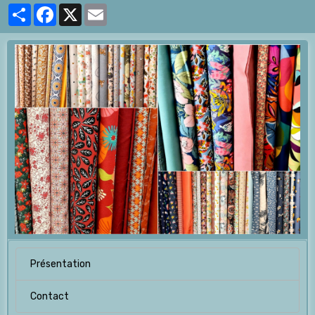
Partager
Facebook
X
Email
Présentation
Contact