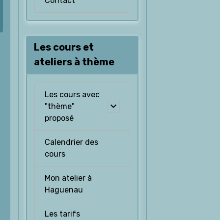
Contact
Les cours et
ateliers à thème
Les cours avec
"thème"
proposé
Calendrier des
cours
Mon atelier à
Haguenau
Les tarifs