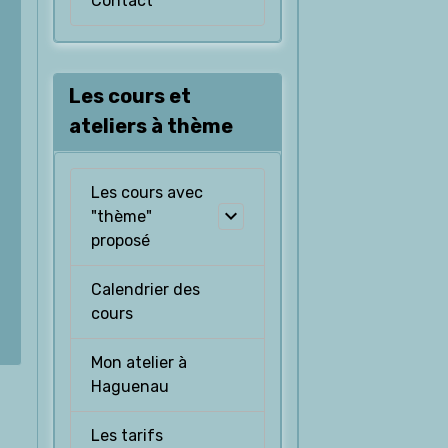
Contact
Les cours et
ateliers à thème
Les cours avec
"thème"
proposé
Calendrier des
cours
Mon atelier à
Haguenau
Les tarifs