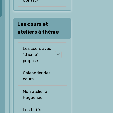
Contact
Les cours et
ateliers à thème
Les cours avec
"thème"
proposé
Calendrier des
cours
Mon atelier à
Haguenau
Les tarifs