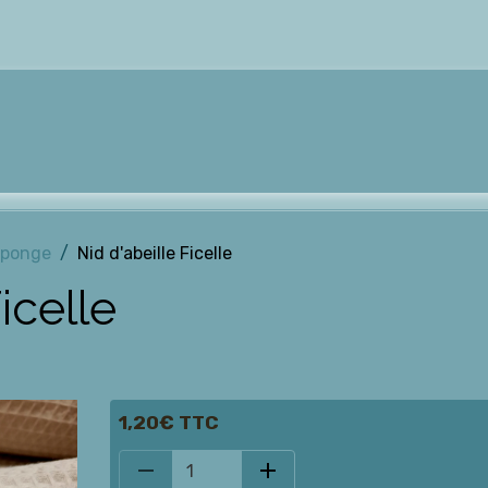
Eponge
Nid d'abeille Ficelle
icelle
1,20€ TTC