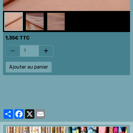
1,35€ TTC
Ajouter au panier
tissu
habillement
molleton
sweat
Partager
Facebook
X
Email