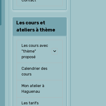
Contact
Les cours et
ateliers à thème
Les cours avec
"thème"
proposé
Calendrier des
cours
Mon atelier à
Haguenau
Les tarifs