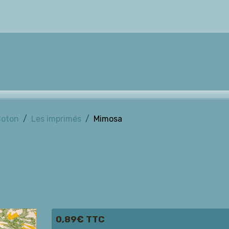
Coton
Les imprimés
Mimosa
0,89€ TTC